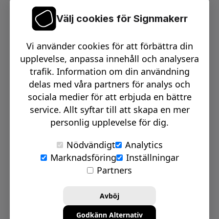
Välj cookies för Signmakerr
Växel telefon:
0512-15900
Vi använder cookies för att förbättra din
Email:
info@signmakerr.se
upplevelse, anpassa innehåll och analysera
trafik. Information om din användning
delas med våra partners för analys och
PSST, HÄNG MED PÅ VÅR RESA!
sociala medier för att erbjuda en bättre
service. Allt syftar till att skapa en mer
personlig upplevelse för dig.
Nödvändigt
Analytics
Marknadsföring
Inställningar
© Signmakerr 2022 - 2026
Partners
Integritetspolicy
Cookiepolicy
Avböj
Ansvarsfullt avslöjandepolicy
Godkänn Alternativ