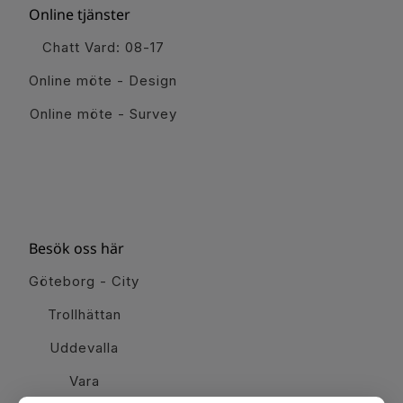
Online tjänster
Chatt Vard: 08-17
Online möte - Design
Online möte - Survey
Besök oss här
Göteborg - City
Trollhättan
Uddevalla
Vara