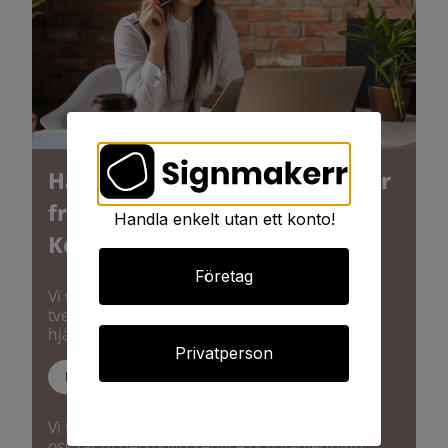
Har du några funderingar eller
frågor?
Handla enkelt utan ett konto!
Kontakta oss!
Företag
Vi vet att det kännas svårt eller oklart ibland -
tveka därför inte på att kontakta oss så kan vi
hjälpa dig så att du får rätt skylt på rätt plats.
Privatperson
Kundservice
Vi finns på fler platser med lokala kontor. Hos
oss får ni personlig service och vägledning