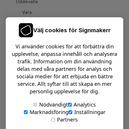
Uddevalla
Vara
Välj cookies för Signmakerr
Växel telefon:
0512-15900
Vi använder cookies för att förbättra din
Email:
info@signmakerr.se
upplevelse, anpassa innehåll och analysera
trafik. Information om din användning
delas med våra partners för analys och
PSST, HÄNG MED PÅ VÅR RESA!
sociala medier för att erbjuda en bättre
service. Allt syftar till att skapa en mer
personlig upplevelse för dig.
Nödvändigt
Analytics
Marknadsföring
Inställningar
© Signmakerr 2022 - 2026
Partners
Integritetspolicy