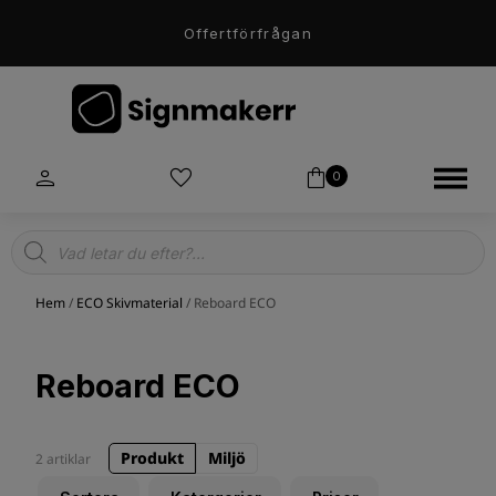
Offertförfrågan
0
Products
search
Hem
/
ECO Skivmaterial
/ Reboard ECO
Reboard ECO
Produkt
Miljö
2 artiklar