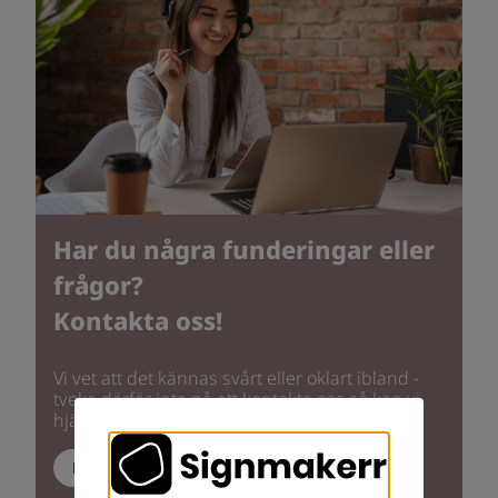
Har du några funderingar eller
frågor?
Kontakta oss!
Vi vet att det kännas svårt eller oklart ibland -
tveka därför inte på att kontakta oss så kan vi
hjälpa dig så att du får rätt skylt på rätt plats.
Kundservice