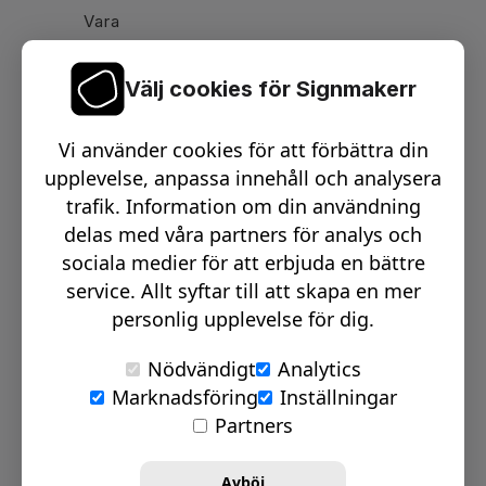
Vara
Välj cookies för Signmakerr
Växel telefon:
0512-15900
Vi använder cookies för att förbättra din
Email:
info@signmakerr.se
upplevelse, anpassa innehåll och analysera
trafik. Information om din användning
delas med våra partners för analys och
PSST, HÄNG MED PÅ VÅR RESA!
sociala medier för att erbjuda en bättre
service. Allt syftar till att skapa en mer
personlig upplevelse för dig.
Nödvändigt
Analytics
Marknadsföring
Inställningar
© Signmakerr 2022 - 2026
Partners
Integritetspolicy
Cookiepolicy
Avböj