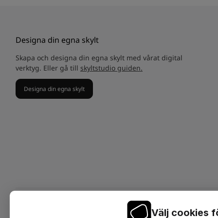
Designa din egna skylt
Skapa och designa din egna skylt med vårat digital
verktyg. Eller gå till
skyltstudio guiden.
Designa din egna skylt
Välj cookies 
On