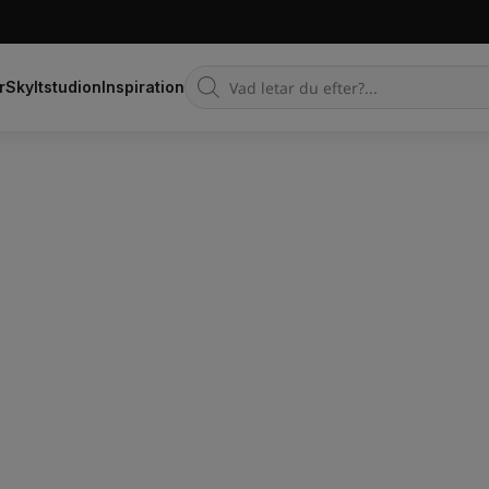
Products
r
Skyltstudion
Inspiration
search