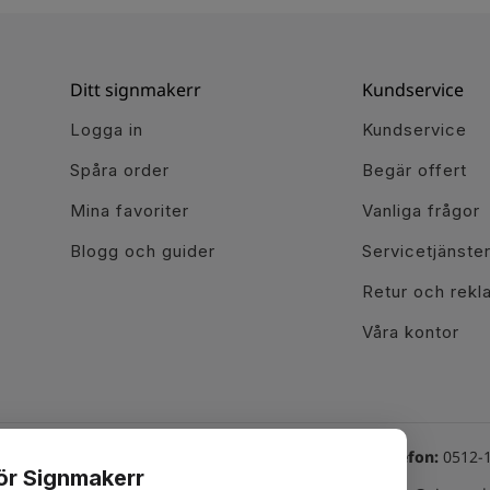
Ditt signmakerr
Kundservice
Logga in
Kundservice
Spåra order
Begär offert
Mina favoriter
Vanliga frågor
Blogg och guider
Servicetjänste
Retur och rekl
Våra kontor
Växel telefon:
0512-
för Signmakerr
line tjänster
Besök oss här