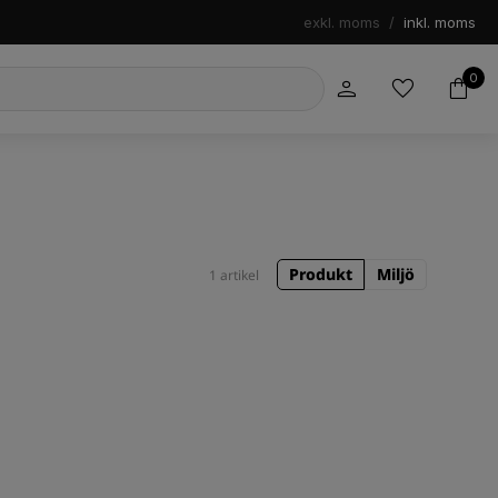
exkl. moms
/
inkl. moms
0
Produkt
Miljö
1 artikel