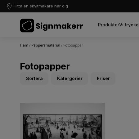
Hitta en skyltmakare när dig
Produkter
Vi trycke
Hem
/
Pappersmaterial
/ Fotopapper
Fotopapper
Sortera
Katergorier
Priser