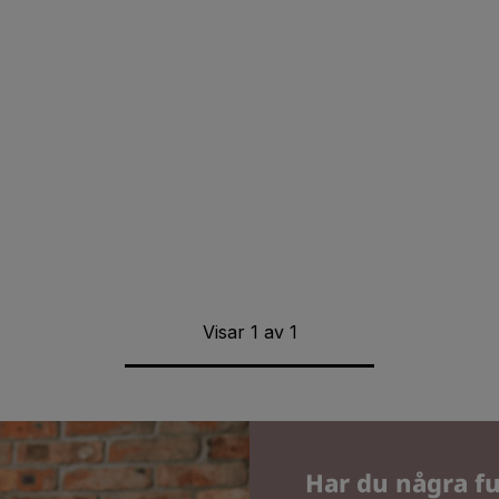
Visar
1
av
1
Har du några fu