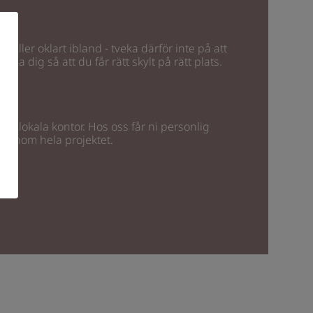
rt eller oklart ibland - tveka därför inte på att
älpa dig så att du får rätt skylt på rätt plats.
 med lokala kontor. Hos oss får ni personlig
 genom hela projektet.