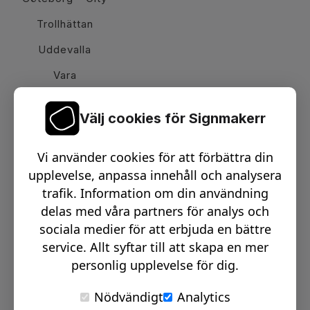
Trollhättan
Uddevalla
Vara
Välj cookies för Signmakerr
Växel telefon:
0512-15900
Vi använder cookies för att förbättra din
Email:
info@signmakerr.se
upplevelse, anpassa innehåll och analysera
trafik. Information om din användning
delas med våra partners för analys och
PSST, HÄNG MED PÅ VÅR RESA!
sociala medier för att erbjuda en bättre
service. Allt syftar till att skapa en mer
personlig upplevelse för dig.
Nödvändigt
Analytics