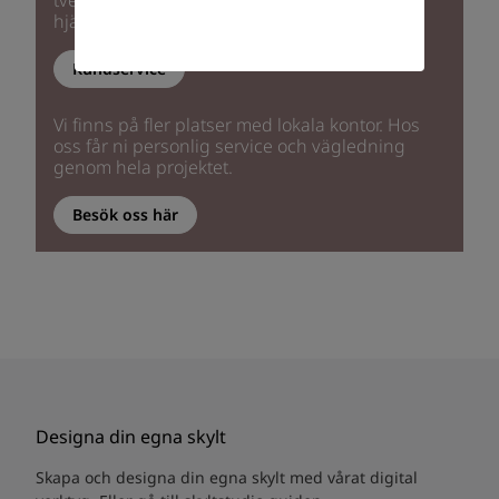
tveka därför inte på att kontakta oss så kan vi
hjälpa dig så att du får rätt skylt på rätt plats.
Kundservice
Vi finns på fler platser med lokala kontor. Hos
oss får ni personlig service och vägledning
genom hela projektet.
Besök oss här
Designa din egna skylt
Skapa och designa din egna skylt med vårat digital