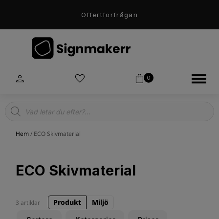
Offertförfrågan
0
Products
search
Hem
/ ECO Skivmaterial
ECO Skivmaterial
Produkt
Miljö
3 artiklar