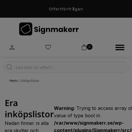
Offertförfrågan
0
Products
search
Hem
/ Inköpslistor
Era
Warning
: Trying to access array o
inköpslistor
value of type bool in
/var/www/signmakerr.se/wp-
Nedan finner ni alla
content/plugins/Signmakerr/src/
era skyltar och