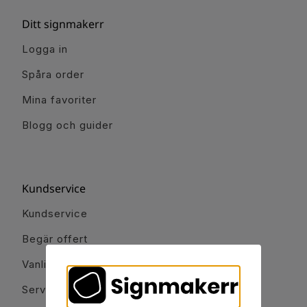
Ditt signmakerr
Logga in
Spåra order
Mina favoriter
Blogg och guider
Kundservice
Kundservice
Begär offert
Vanliga frågor
Servicetjänster