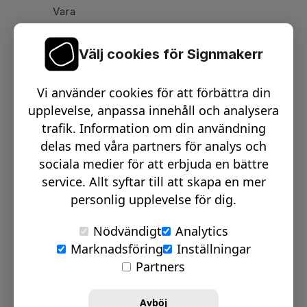
Vara
Välj cookies för Signmakerr
Växel telefon:
0512-15900
Vi använder cookies för att förbättra din
Email:
info@signmakerr.se
upplevelse, anpassa innehåll och analysera
trafik. Information om din användning
delas med våra partners för analys och
PSST, HÄNG MED PÅ VÅR RESA!
sociala medier för att erbjuda en bättre
service. Allt syftar till att skapa en mer
personlig upplevelse för dig.
Nödvändigt
Analytics
Marknadsföring
Inställningar
© Signmakerr 2022 - 2026
Partners
Integritetspolicy
Cookiepolicy
Avböj