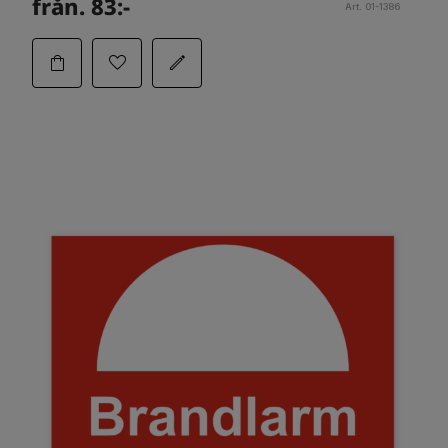
från. 83:-
Art. 01-1386