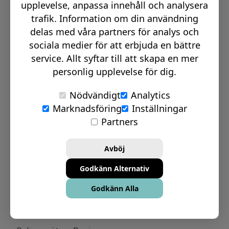
upplevelse, anpassa innehåll och analysera
Karriär & Partnerskap
trafik. Information om din användning
Jobba hos oss
delas med våra partners för analys och
sociala medier för att erbjuda en bättre
Bli återförsäljare & partner
service. Allt syftar till att skapa en mer
Om oss
personlig upplevelse för dig.
Nödvändigt
Analytics
Marknadsföring
Inställningar
Partners
Avböj
Godkänn Alternativ
Godkänn Alla
Online tjänster
Chatt Vard: 08-17