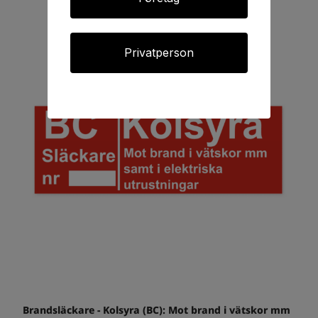
Privatperson
Brandsläckare - Kolsyra (BC): Mot brand i vätskor mm