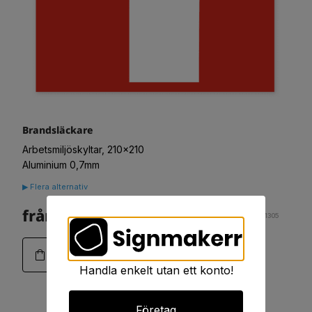
Brandsläckare
Arbetsmiljöskyltar, 210x210
Aluminium 0,7mm
▶ Flera alternativ
från. 83:-
Art. 01-1305
Handla enkelt utan ett konto!
Företag