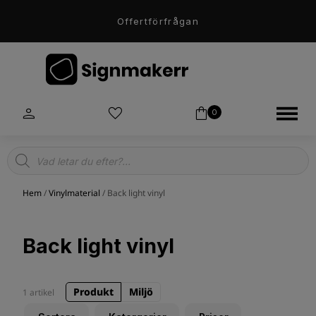
Offertförfrågan
0
Products
search
Hem
/
Vinylmaterial
/ Back light vinyl
Back light vinyl
Produkt
Miljö
1 artikel