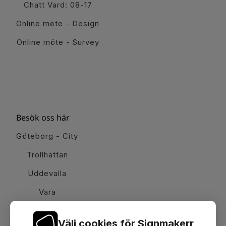
Chatt Vard: 08-17
Online möte - Design
Online möte - Survey
Besök oss här
Göteborg - City
Trollhättan
Uddevalla
Vara
Välj cookies för Signmakerr