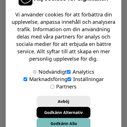
Växel telefon:
0512-15900
Vi använder cookies för att förbättra din
Email:
info@signmakerr.se
upplevelse, anpassa innehåll och analysera
trafik. Information om din användning
delas med våra partners för analys och
PSST, HÄNG MED PÅ VÅR RESA!
sociala medier för att erbjuda en bättre
service. Allt syftar till att skapa en mer
personlig upplevelse för dig.
Nödvändigt
Analytics
Marknadsföring
Inställningar
© Signmakerr 2022 - 2026
Partners
Integritetspolicy
Cookiepolicy
Avböj
Ansvarsfullt avslöjandepolicy
Godkänn Alternativ
Inställningar för Cookies
Godkänn Alla
Bolagsinformation