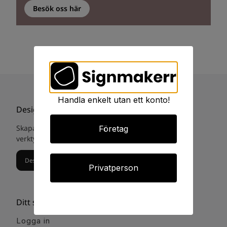
Besök oss här
Handla enkelt utan ett konto!
Designa din egna skylt
Skapa och designa din egna skylt med vårat digital
Företag
verktyg. Eller gå till
skyltstudio guiden.
Designa din egna skylt
Privatperson
Ditt signmakerr
Logga in