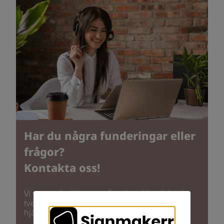
Har du några funderingar eller
frågor?
Kontakta oss!
Vi vet att det kännas svårt eller oklart ibland -
tveka därför inte på att kontakta oss så kan vi
hjälpa dig så att du får rätt skylt på rätt plats.