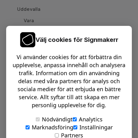
Uddevalla
Vara
Välj cookies för Signmakerr
Växel telefon:
0512-15900
Vi använder cookies för att förbättra din
Email:
info@signmakerr.se
upplevelse, anpassa innehåll och analysera
trafik. Information om din användning
delas med våra partners för analys och
PSST, HÄNG MED PÅ VÅR RESA!
sociala medier för att erbjuda en bättre
service. Allt syftar till att skapa en mer
personlig upplevelse för dig.
Nödvändigt
Analytics
Marknadsföring
Inställningar
© Signmakerr 2022 - 2026
Partners