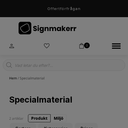
Offertförfrågan
0
Products
search
Hem
/ Specialmaterial
Specialmaterial
Produkt
Miljö
2 artiklar