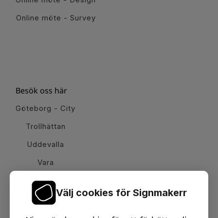
Online möte - Survey
Besök oss här
Göteborg - City
Trollhättan
Uddevalla
Vara
Välj cookies för Signmakerr
Växel telefon:
0512-15900