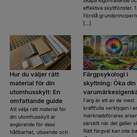
skapa iögonfallande o
effektiva skyltfönster. 1
Förstå grundprinciper
[…]
Hur du väljer rätt
Färgpsykologi i
material för din
skyltning: Öka din
utomhusskylt: En
varumärkesigenk
omfattande guide
Färg är ett av de mest
kraftfulla verktygen i e
Att välja rätt material för
marknadsförares arsen
din utomhusskylt är
särskilt när det gäller s
avgörande för dess
Rätt färgval kan inte b
hållbarhet, utseende och