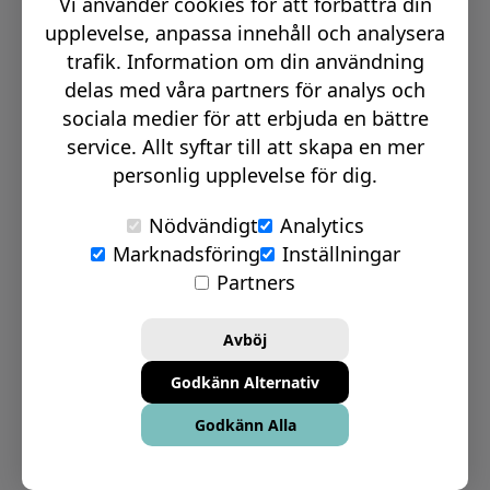
Vi använder cookies för att förbättra din
Email:
info@signmakerr.se
upplevelse, anpassa innehåll och analysera
trafik. Information om din användning
delas med våra partners för analys och
PSST, HÄNG MED PÅ VÅR RESA!
sociala medier för att erbjuda en bättre
service. Allt syftar till att skapa en mer
personlig upplevelse för dig.
Nödvändigt
Analytics
Marknadsföring
Inställningar
© Signmakerr 2022 - 2026
Partners
Integritetspolicy
Cookiepolicy
Avböj
Ansvarsfullt avslöjandepolicy
Godkänn Alternativ
Inställningar för Cookies
Godkänn Alla
Bolagsinformation
Köp- & leveransvillkor