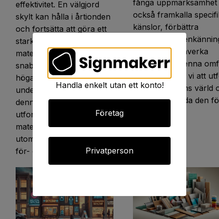
fånga uppmärksamhet 
effektivitet. En välgjord
också framkalla specif
skylt kan hålla i årtionden
känslor, förbättra
och fortsätta att göra ett
varumärkesigenkännin
starkt intryck, medan fel
till och med påverka
materialval kan leda till en
köpbeslut. I denna omf
snabb försämring och
guide kommer vi att ut
höga
Handla enkelt utan ett konto!
färgpsykologins värld 
underhållskostnader. I
du kan använda den för
denna djupgående guide
[…]
Företag
utforskar vi de olika
materialalternativen för
utomhusskyltar, deras
Privatperson
för- och […]