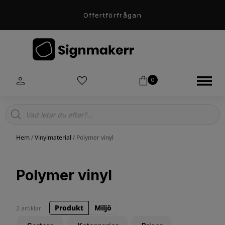
Offertförfrågan
0
Products
search
Hem
/
Vinylmaterial
/ Polymer vinyl
Polymer vinyl
Produkt
Miljö
2 artiklar