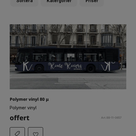
Sortera
Katergorier
Priser
Polymer vinyl 80 μ
Polymer vinyl
offert
Art.88-11-0657