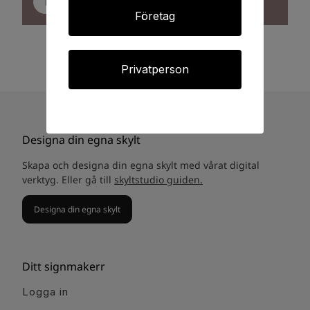
Besök oss här
Företag
Privatperson
Designa din egna skylt
Skapa och designa din egna skylt med vårat digital
verktyg. Eller gå till
skyltstudio guiden.
Designa din egna skylt
Ditt signmakerr
Logga in