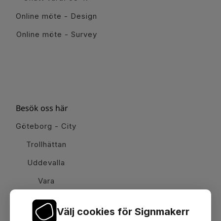
Online möte - Design
Online möte - Survey
Besök oss här
Göteborg - City
Trollhättan
Uddevalla
Vara
Välj cookies för Signmakerr