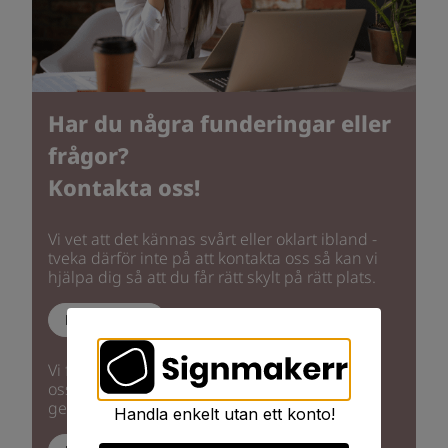
Har du några funderingar eller
frågor?
Kontakta oss!
Vi vet att det kännas svårt eller oklart ibland -
tveka därför inte på att kontakta oss så kan vi
hjälpa dig så att du får rätt skylt på rätt plats.
Kundservice
Vi finns på fler platser med lokala kontor. Hos
oss får ni personlig service och vägledning
genom hela projektet.
Handla enkelt utan ett konto!