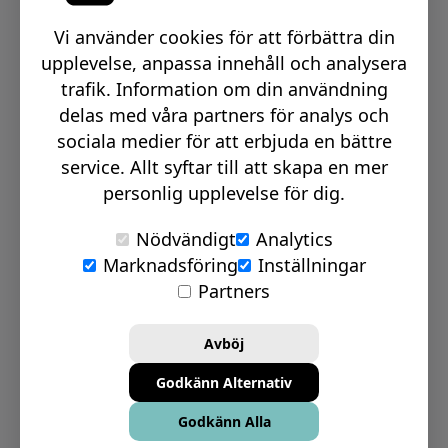
Växel telefon:
0512-15900
Vi använder cookies för att förbättra din
Email:
info@signmakerr.se
upplevelse, anpassa innehåll och analysera
trafik. Information om din användning
delas med våra partners för analys och
PSST, HÄNG MED PÅ VÅR RESA!
sociala medier för att erbjuda en bättre
service. Allt syftar till att skapa en mer
personlig upplevelse för dig.
Nödvändigt
Analytics
Marknadsföring
Inställningar
© Signmakerr 2022 - 2026
Partners
Integritetspolicy
Cookiepolicy
Avböj
Ansvarsfullt avslöjandepolicy
Godkänn Alternativ
Inställningar för Cookies
Godkänn Alla
Bolagsinformation