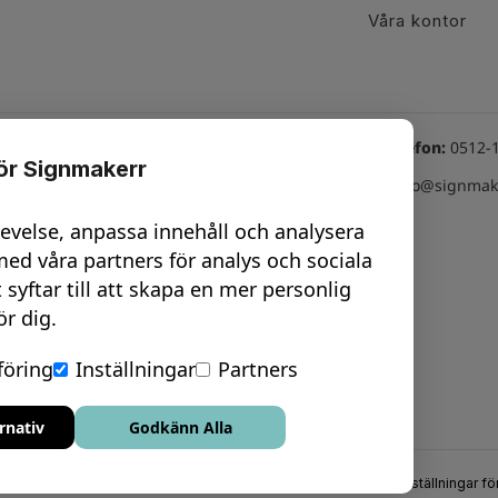
Våra kontor
Växel telefon:
0512-
för Signmakerr
line tjänster
Besök oss här
Email:
info@signmake
hatt Vard: 08-17
Göteborg - City
levelse, anpassa innehåll och analysera
nline möte -
Trollhättan
ed våra partners för analys och sociala
esign
t syftar till att skapa en mer personlig
Uddevalla
ör dig.
nline möte -
Vara
urvey
öring
Inställningar
Partners
rnativ
Godkänn Alla
Cookiepolicy
Ansvarsfullt avslöjandepolicy
Inställningar f