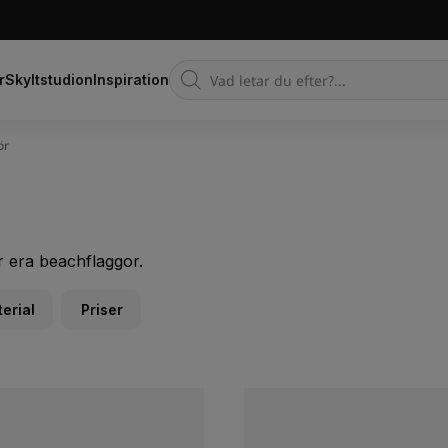
Products
r
Skyltstudion
Inspiration
search
ör
ör era beachflaggor.
erial
Priser