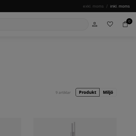
exkl. moms
/
inkl. moms
0
Produkt
Miljö
9 artiklar