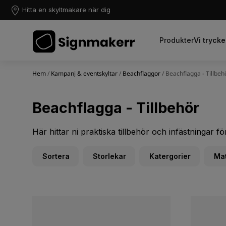
Hitta en skyltmakare när dig
Produkter
Vi trycke
Hem
/
Kampanj & eventskyltar
/
Beachflaggor
/ Beachflagga - Tillbeh
Beachflagga - Tillbehör
Här hittar ni praktiska tillbehör och infästningar f
Sortera
Storlekar
Katergorier
Mat