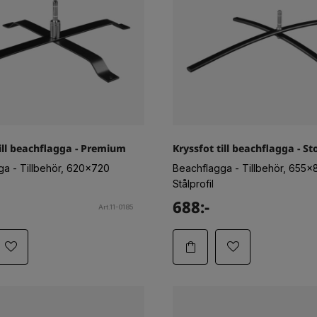
till beachflagga - Premium
Kryssfot till beachflagga - St
ga - Tillbehör, 620x720
Beachflagga - Tillbehör, 655x
Stålprofil
688:-
Art.11-0185