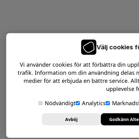
Välj cookies 
On
C
Vi använder cookies för att förbättra din upp
O
trafik. Information om din användning delas m
D
medier för att erbjuda en bättre service. All
upplevelse f
O
S
Nödvändigt
Analytics
Marknadsf
Avböj
Godkänn Alte
Integritetspolicy
© Signmakerr 2022 - 2026