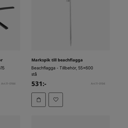
or
Markspik till beachflagga
815
Beachflagga - Tillbehör, 55x600
stå
531:-
Art.11-0184
Art.11-0194