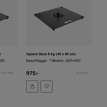
)
Square Base 8 kg (40 x 40 cm)
350
Beachflagga - Tillbehör, 400x400
975:-
Art.11-0186
Art.11-0187